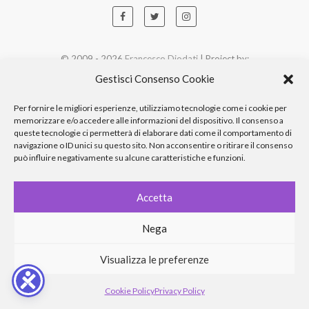
© 2009 - 2026
Francesco Diodati
| Project by:
Web Engine
Gestisci Consenso Cookie
Per fornire le migliori esperienze, utilizziamo tecnologie come i cookie per
memorizzare e/o accedere alle informazioni del dispositivo. Il consenso a
queste tecnologie ci permetterà di elaborare dati come il comportamento di
navigazione o ID unici su questo sito. Non acconsentire o ritirare il consenso
può influire negativamente su alcune caratteristiche e funzioni.
Accetta
Nega
Visualizza le preferenze
Cookie Policy
Privacy Policy